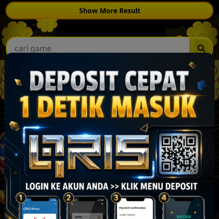
Show More Result
Populer
Lihat lebih banyak
Terbaru
Lihat lebih banyak
Slot
Lihat lebih banyak