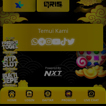
Temui Kami
Powered By
HOME
LOGIN
DAFTAR
PROMOSI
LIVE CHAT