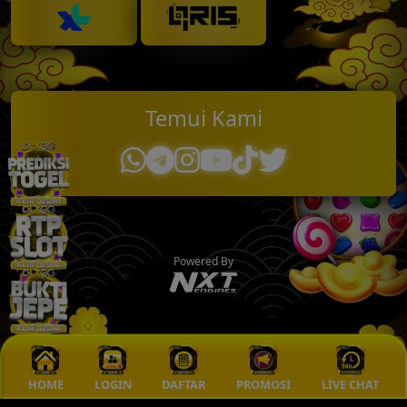
Temui Kami
Powered By
HOME
LOGIN
DAFTAR
PROMOSI
LIVE CHAT