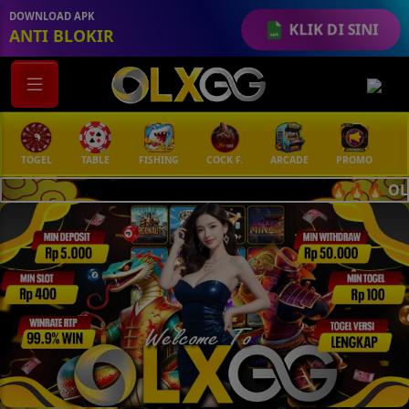
DOWNLOAD APK
KLIK DI SINI
ANTI BLOKIR
TOGEL
TABLE
FISHING
COCK F.
ARCADE
PROMO
M
🔥🔥🔥 OLXGG - PROSES