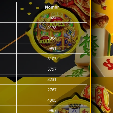
Nomor
6525
9178
3064
0991
8103
5797
3231
2767
4905
0967