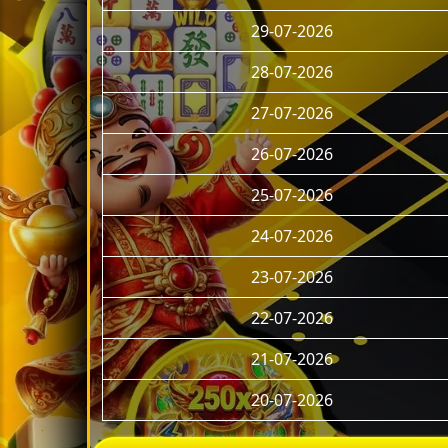
29-07-2026
28-07-2026
27-07-2026
26-07-2026
25-07-2026
24-07-2026
23-07-2026
22-07-2026
21-07-2026
20-07-2026