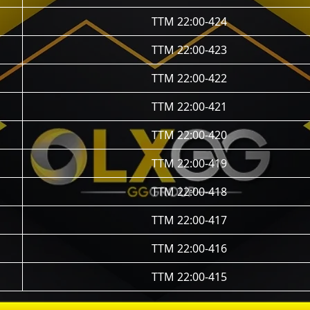
TTM 22:00-424
TTM 22:00-423
TTM 22:00-422
TTM 22:00-421
TTM 22:00-420
TTM 22:00-419
TTM 22:00-418
TTM 22:00-417
TTM 22:00-416
TTM 22:00-415